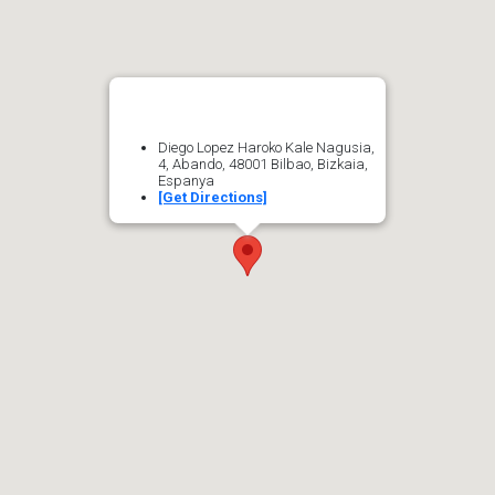
Diego Lopez Haroko Kale Nagusia,
4, Abando, 48001 Bilbao, Bizkaia,
Espanya
[Get Directions]