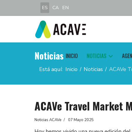
Seleccione su idioma
ES
CA
EN
Noticias
INICIO
NOTICIAS
AGE
Está aquí:
Inicio
Noticias
ACAVe Tr
ACAVe Travel Market 
Noticias ACAVe
07 Mayo 2025
Hoy hemos vivido una nueva edición de