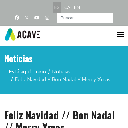
Seleccione su idioma
ES
CA
EN
Buscar...
Noticias
Está aquí:
Inicio
Noticias
Feliz Navidad // Bon Nadal // Merry Xmas
Feliz Navidad // Bon Nadal
// Merry Xmas