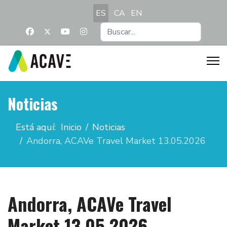
Seleccione su idioma
ES
CA
EN
Buscar...
Noticias
Está aquí:
Inicio
Noticias
Andorra, ACAVe Travel Market 13.05.2026
Andorra, ACAVe Travel
Market 13.05.2026