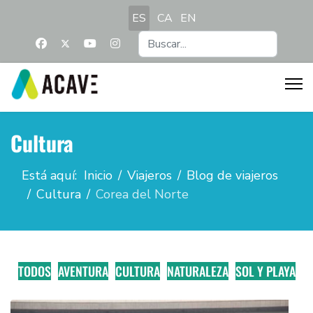
Seleccione su idioma
ES
CA
EN
Buscar...
Cultura
Está aquí:
Inicio
Viajeros
Blog de viajeros
Cultura
Corea del Norte
TODOS
AVENTURA
CULTURA
NATURALEZA
SOL Y PLAYA