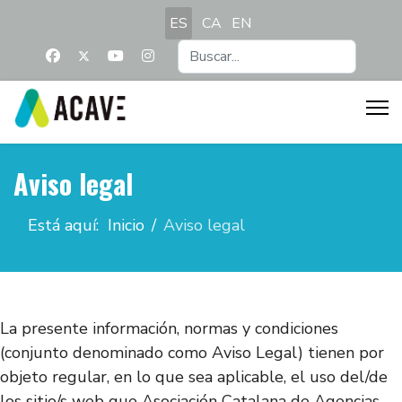
Seleccione su idioma
ES
CA
EN
Buscar...
Aviso legal
Está aquí:
Inicio
Aviso legal
La presente información, normas y condiciones
(conjunto denominado como Aviso Legal) tienen por
objeto regular, en lo que sea aplicable, el uso del/de
los sitio/s web que Asociación Catalana de Agencias