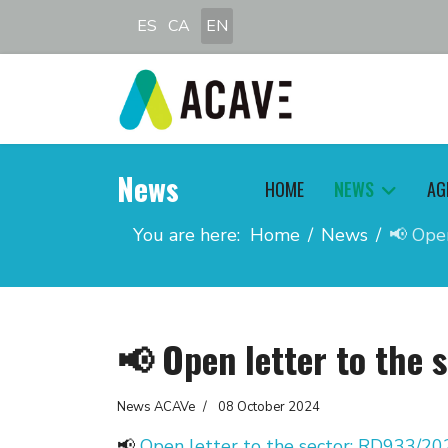
Select your language
ES
CA
EN
News
HOME
NEWS
AG
You are here:
Home
News
📢 Ope
📢 Open letter to the
News ACAVe
08 October 2024
📢
Open letter to the sector: RD933/20