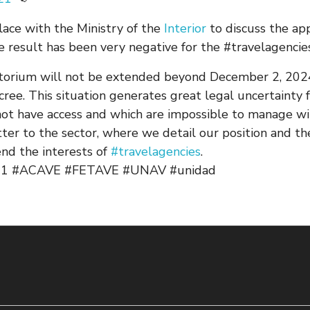
lace with the Ministry of the
Interior
to discuss the ap
e result has been very negative for the #travelagencies
atorium will not be extended beyond December 2, 2024
ree. This situation generates great legal uncertainty f
ot have access and which are impossible to manage wit
etter to the sector, where we detail our position and 
nd the interests of
#travelagencies
.
2021 #ACAVE #FETAVE #UNAV #unidad