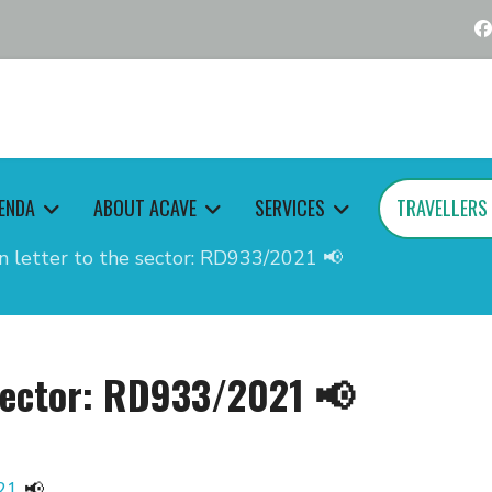
ENDA
ABOUT ACAVE
SERVICES
TRAVELLERS
n letter to the sector: RD933/2021 📢
 sector: RD933/2021 📢
21
📢