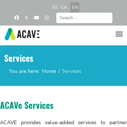
Select your language
ES
CA
EN
Search
...
Services
You are here:
Home
Services
ACAVe Services
ACAVE provides value-added services to partner