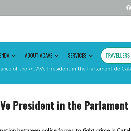
ENDA
ABOUT ACAVE
SERVICES
TRAVELLERS
ance of the ACAVe President in the Parlament de Cat
Ve President in the Parlament
ation between police forces to fight crime in Catal