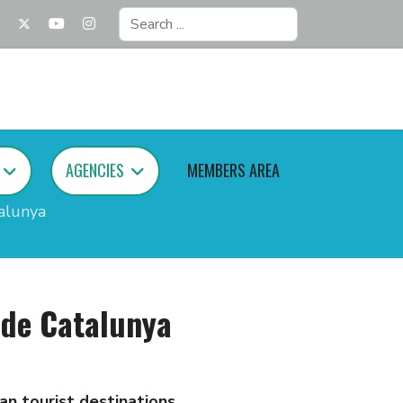
Search
...
AGENCIES
MEMBERS AREA
alunya
 de Catalunya
an tourist destinations