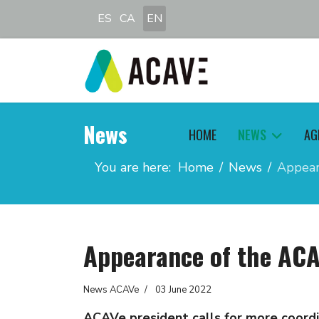
Select your language
ES
CA
EN
News
HOME
NEWS
AG
You are here:
Home
News
Appear
Appearance of the ACA
News ACAVe
03 June 2022
ACAVe president calls for more coordin