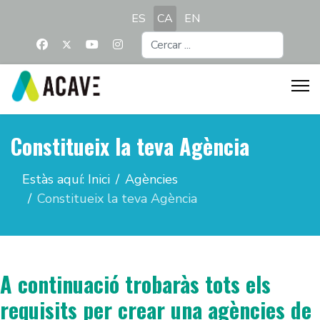
Seleccioni el seu idioma
ES
CA
EN
Cercar
...
Constitueix la teva Agència
Estàs aquí:
Inici
Agències
Constitueix la teva Agència
A continuació trobaràs tots els
requisits per crear una agències de