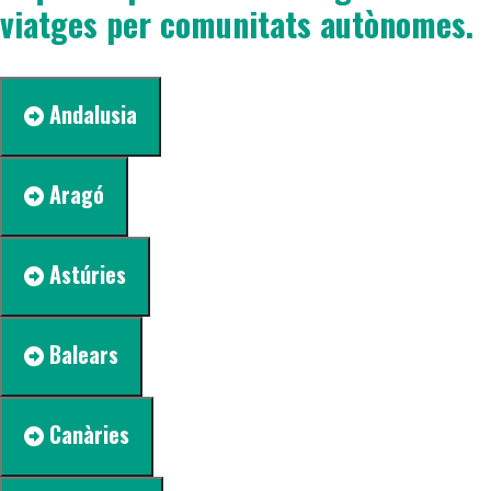
viatges per comunitats autònomes.
Andalusia
Aragó
Astúries
Balears
Canàries