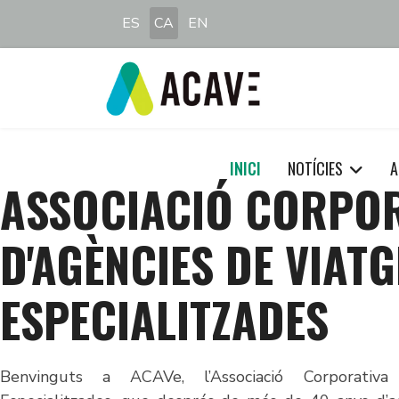
Seleccioni el seu idioma
ES
CA
EN
INICI
NOTÍCIES
A
ASSOCIACIÓ CORPO
D'AGÈNCIES DE VIATG
ESPECIALITZADES
Benvinguts a ACAVe, l’Associació Corporativa