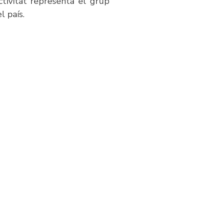
tivitat representa el grup
 país.