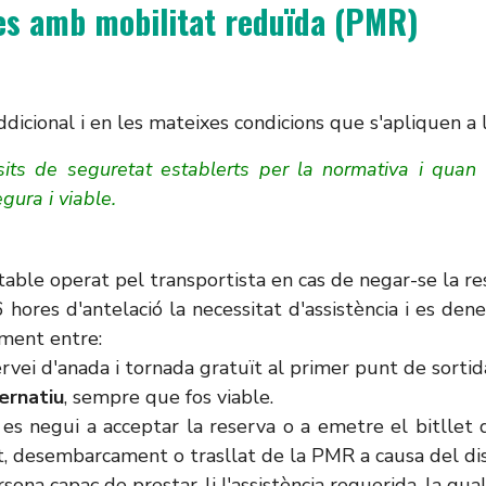
nes amb mobilitat reduïda (PMR)
ddicional i en les mateixes condicions que s'apliquen a 
ts de seguretat establerts per la normativa i quan e
ura i viable.
able operat pel transportista en cas de negar-se la res
hores d'antelació la necessitat d'assistència i es den
ament entre:
servei d'anada i tornada gratuït al primer punt de sorti
ernatiu
, sempre que fos viable.
s es negui a acceptar la reserva o a emetre el bitlle
, desembarcament o trasllat de la PMR a causa del diss
sona capaç de prestar-li l'assistència requerida, la qua