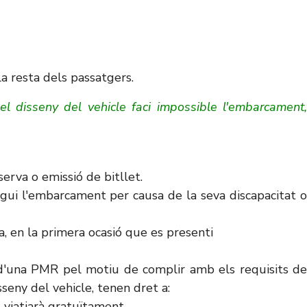
la resta dels passatgers.
l disseny del vehicle faci impossible l'embarcament,
erva o emissió de bitllet.
egui l'embarcament per causa de la seva discapacitat o
da, en la primera ocasió que es presenti
t d'una PMR pel motiu de complir amb els requisits de
eny del vehicle, tenen dret a:
l viatjarà gratuïtament.