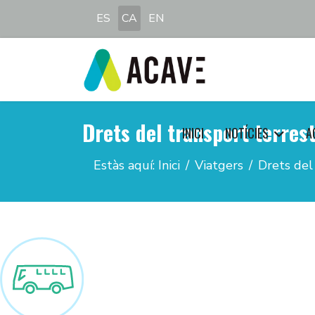
Seleccioni el seu idioma
ES
CA
EN
Drets del transport terres
INICI
NOTÍCIES
A
Estàs aquí:
Inici
Viatgers
Drets del