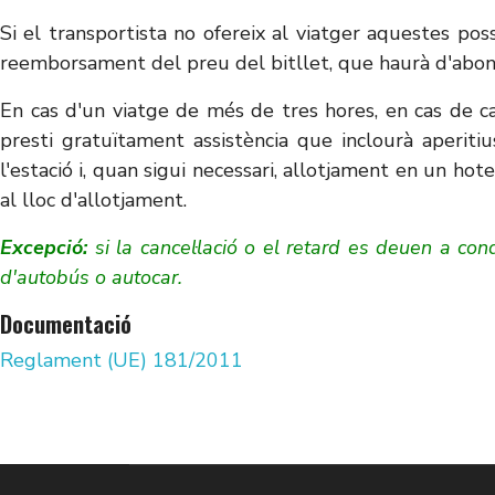
Si el transportista no ofereix al viatger aquestes po
reemborsament del preu del bitllet, que haurà d'abonar 
En cas d'un viatge de més de tres hores, en cas de can
presti gratuïtament assistència que inclourà aperit
l'estació i, quan sigui necessari, allotjament en un hot
al lloc d'allotjament.
Excepció:
si la cancel·lació o el retard es deuen a co
d'autobús o autocar.
Documentació
Reglament (UE) 181/2011