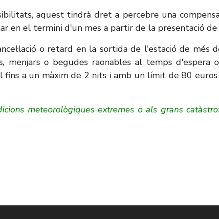
ssibilitats, aquest tindrà dret a percebre una compens
en el termini d'un mes a partir de la presentació de la
cel·lació o retard en la sortida de l'estació de més d
ius, menjars o begudes raonables al temps d'espera o
el fins a un màxim de 2 nits i amb un límit de 80 euros 
ndicions meteorològiques extremes o als grans catàstrof