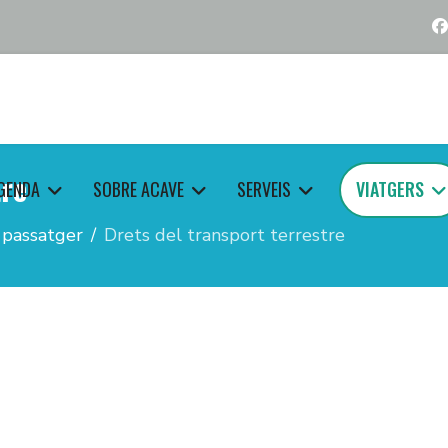
tre
GENDA
SOBRE ACAVE
SERVEIS
VIATGERS
 passatger
Drets del transport terrestre