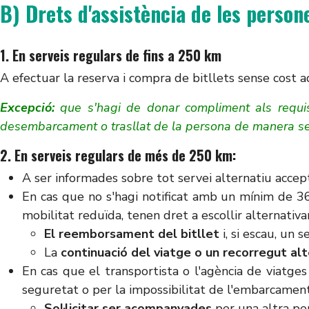
B) Drets d'assistència de les perso
1. En serveis regulars de fins a 250 km
A efectuar la reserva i compra de bitllets sense cost a
Excepció:
que s'hagi de donar compliment als requisi
desembarcament o trasllat de la persona de manera seg
2. En serveis regulars de més de 250 km:
A ser informades sobre tot servei alternatiu accept
En cas que no s'hagi notificat amb un mínim de 36 
mobilitat reduïda, tenen dret a escollir alternativ
El reemborsament del bitllet
i, si escau, un 
La
continuació del viatge o un recorregut alt
En cas que el transportista o l'agència de viatge
seguretat o per la impossibilitat de l'embarcament
Sol·licitar ser acompanyades
per una altra per