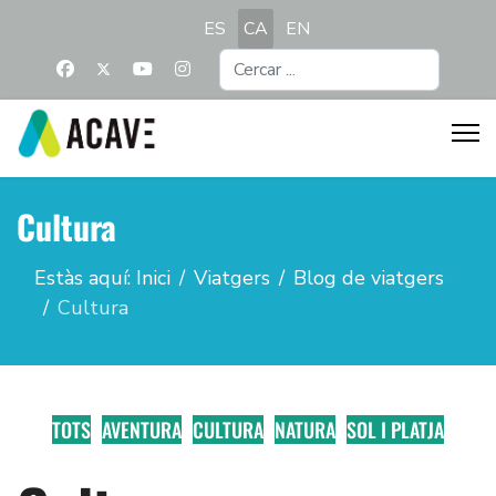
Seleccioni el seu idioma
ES
CA
EN
Cercar
...
Cultura
Estàs aquí:
Inici
Viatgers
Blog de viatgers
Cultura
TOTS
AVENTURA
CULTURA
NATURA
SOL I PLATJA