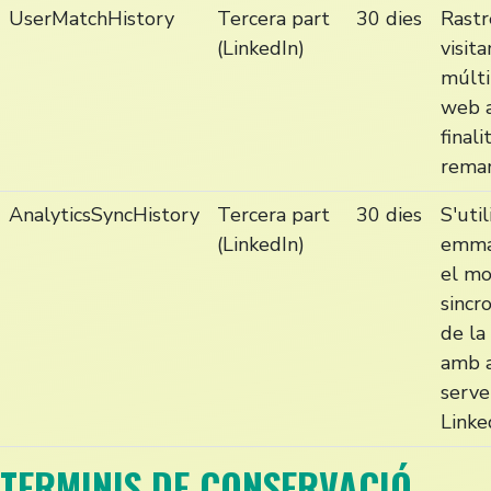
UserMatchHistory
Tercera part
30 dies
Rastr
(LinkedIn)
visit
múlti
web 
finali
remar
AnalyticsSyncHistory
Tercera part
30 dies
S'util
(LinkedIn)
emma
el m
sincr
de la
amb a
serve
Linke
TERMINIS DE CONSERVACIÓ