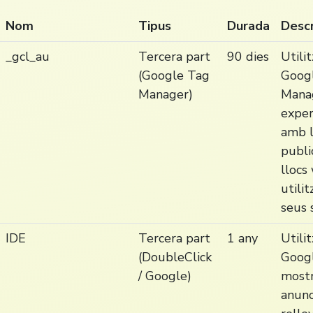
Nom
Tipus
Durada
Descr
_gcl_au
Tercera part
90 dies
Utili
(Google Tag
Goog
Manager)
Mana
expe
amb l
publi
llocs
utilit
seus 
IDE
Tercera part
1 any
Utili
(DoubleClick
Goog
/ Google)
most
anunc