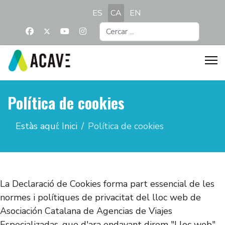
Seleccioni el seu idioma
ES
CA
EN
Cercar
...
Política de cookies
Estàs aquí:
Inici
Política de cookies
La Declaració de Cookies forma part essencial de les
normes i polítiques de privacitat del lloc web de
Asociación Catalana de Agencias de Viajes
Especializadas, que d'ara endavant direm "Lloc web".