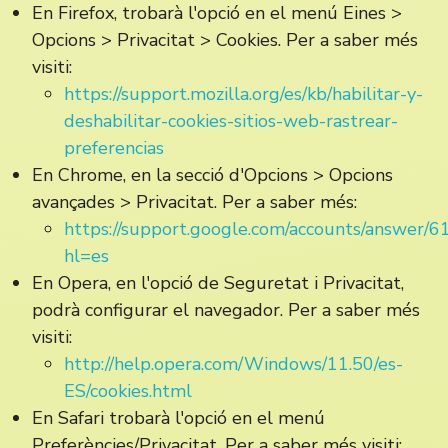
En Firefox, trobarà l'opció en el menú Eines >
Opcions > Privacitat > Cookies. Per a saber més
visiti:
https://support.mozilla.org/es/kb/habilitar-y-
deshabilitar-cookies-sitios-web-rastrear-
preferencias
En Chrome, en la secció d'Opcions > Opcions
avançades > Privacitat. Per a saber més:
https://support.google.com/accounts/answer/
hl=es
En Opera, en l'opció de Seguretat i Privacitat,
podrà configurar el navegador. Per a saber més
visiti:
http://help.opera.com/Windows/11.50/es-
ES/cookies.html
En Safari trobarà l'opció en el menú
Preferències/Privacitat. Per a saber més visiti: