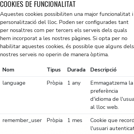
COOKIES DE FUNCIONALITAT
Aquestes cookies possibiliten una major funcionalitat i
personalització del lloc. Poden ser configurades tant
per nosaltres com per tercers els serveis dels quals
hem incorporat a les nostres pàgines. Si opta per no
habilitar aquestes cookies, és possible que alguns dels
nostres serveis no operin de manera òptima.
Nom
Tipus
Durada
Descripció
language
Pròpia
1 any
Emmagatzema la
preferència
d'idioma de l'usua
al lloc web.
remember_user
Pròpia
1 mes
Cookie que recor
l'usuari autentica