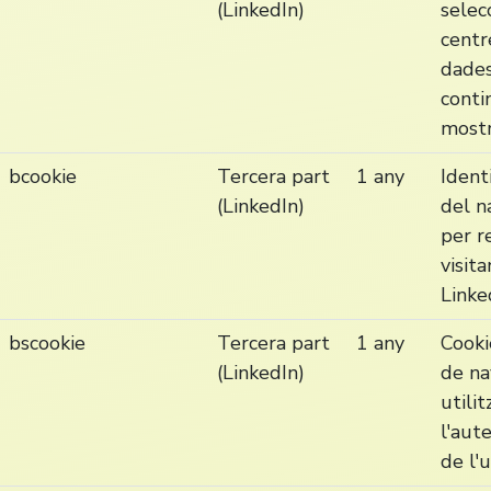
(LinkedIn)
selec
centr
dades
conti
mostr
bcookie
Tercera part
1 any
Ident
(LinkedIn)
del n
per r
visita
Linke
bscookie
Tercera part
1 any
Cooki
(LinkedIn)
de n
utili
l'aut
de l'u