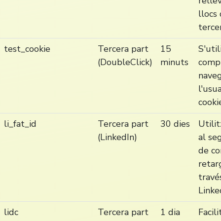
relle
llocs
tercer
test_cookie
Tercera part
15
S'util
(DoubleClick)
minuts
compr
nave
l'usu
cooki
li_fat_id
Tercera part
30 dies
Utili
(LinkedIn)
al se
de co
retar
travé
Linke
lidc
Tercera part
1 dia
Facili