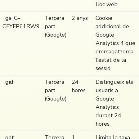
lloc web.
_ga_G-
Tercera
2 anys
Cookie
CFYFP61RW9
part
addicional de
(Google)
Google
Analytics 4 que
emmagatzema
l'estat de la
sessió.
_gid
Tercera
24
Distingueix els
part
hores
usuaris a
(Google)
Google
Analytics
durant 24
hores.
_gat
Tercera
1
Limita la taxa