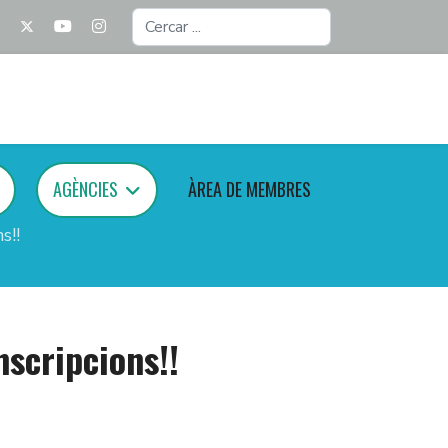
Cercar
...
AGÈNCIES
ÀREA DE MEMBRES
s!!
nscripcions!!