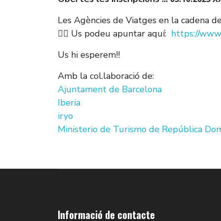
Les Agències de Viatges en la cadena de
✍🏻 Us podeu apuntar aquí:
https://www.
Us hi esperem!!
Amb la col.laboració de:
Ajuntament de Barcelona
Iberia
iryo
Ministerio de Turismo de República Dom
Informació de contacte