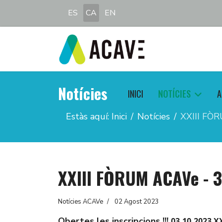
Seleccioni el seu idioma
ES
CA
EN
Notícies
INICI
NOTÍCIES
A
Estàs aquí:
Inici
Notícies
XXIII FÒR
XXIII FÒRUM ACAVe - 3 
Notícies ACAVe
02 Agost 2023
Obertes les inscripcions !!!
03.10.2023 X