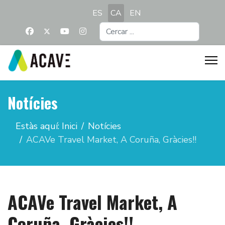
Seleccioni el seu idioma
ES
CA
EN
Cercar
...
Notícies
Estàs aquí:
Inici
Notícies
ACAVe Travel Market, A Coruña, Gràcies!!
ACAVe Travel Market, A
Coruña, Gràcies!!