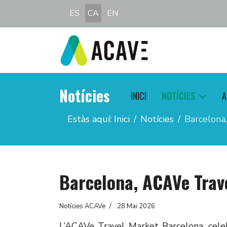
Seleccioni el seu idioma
ES
CA
EN
Notícies
INICI
NOTÍCIES
A
Estàs aquí:
Inici
Notícies
Barcelona
Barcelona, ACAVe Trav
Notícies ACAVe
28 Mai 2026
L’ACAVe Travel Market Barcelona, cele