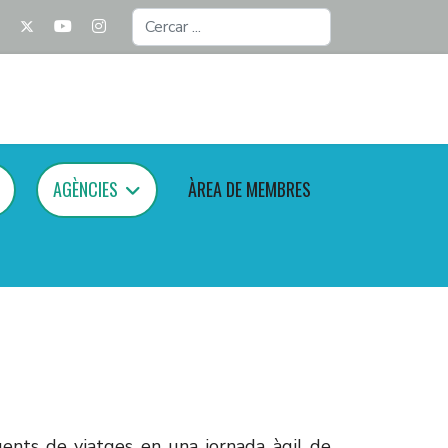
Cercar
...
AGÈNCIES
ÀREA DE MEMBRES
ents de viatges en una jornada àgil de