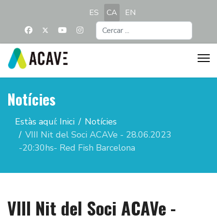
Seleccioni el seu idioma
ES
CA
EN
Cercar
...
Notícies
Estàs aquí:
Inici
Notícies
VIII Nit del Soci ACAVe - 28.06.2023
-20:30hs- Red Fish Barcelona
VIII Nit del Soci ACAVe -