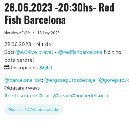
28.06.2023 -20:30hs- Red
Fish Barcelona
Notícies ACAVe
16 Juny 2023
28.06.2023 - Nit del
Soci
@ACAVe_travel
-
@redfishbarcelona
No t'ho
pots perdre!
🔜 Inscripcions
AQUÍ
@barcelona_cat
;
@ergosegurosdeviaje
;
@gorepublic
@qatarairways
#hellosummer
#party
#beach
#nochedelsocio
Noticias ACAVe destacado