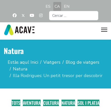
Seleccioni el seu idioma
ES
CA
EN
Cercar
...
Natura
Estàs aquí:
Inici
Viatgers
Blog de viatgers
Natura
Illa Rodrigues: Un petit tresor per descobrir
TOTS
AVENTURA
CULTURA
NATURA
SOL I PLATJA