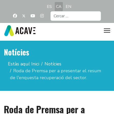
Seleccioni el seu idioma
ES
CA
EN
Cercar
...
Notícies
Estàs aquí:
Inici
Notícies
Roda de Premsa per a presentar el resum
de l'enquesta recuperació del sector.
Roda de Premsa per a