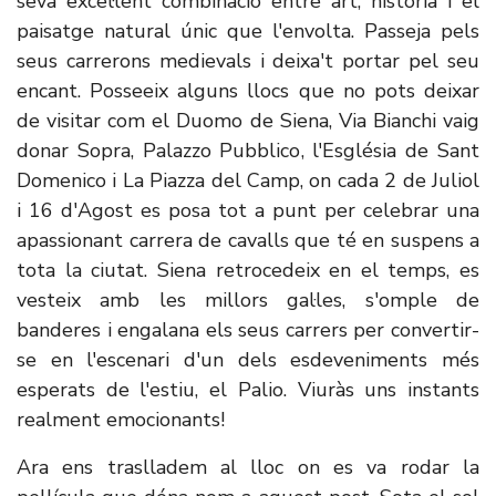
seva excel·lent combinació entre art, història i el
paisatge natural únic que l'envolta. Passeja pels
seus carrerons medievals i deixa't portar pel seu
encant. Posseeix alguns llocs que no pots deixar
de visitar com el Duomo de Siena, Via Bianchi vaig
donar Sopra, Palazzo Pubblico, l'Església de Sant
Domenico i La Piazza del Camp, on cada 2 de Juliol
i 16 d'Agost es posa tot a punt per celebrar una
apassionant carrera de cavalls que té en suspens a
tota la ciutat. Siena retrocedeix en el temps, es
vesteix amb les millors gal·les, s'omple de
banderes i engalana els seus carrers per convertir-
se en l'escenari d'un dels esdeveniments més
esperats de l'estiu, el Palio. Viuràs uns instants
realment emocionants!
Ara ens traslladem al lloc on es va rodar la