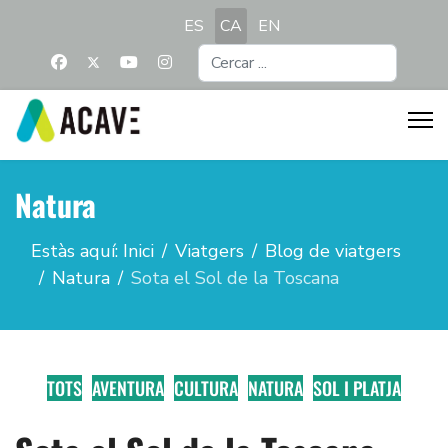
Seleccioni el seu idioma
ES
CA
EN
Cercar
...
Natura
Estàs aquí:
Inici
Viatgers
Blog de viatgers
Natura
Sota el Sol de la Toscana
TOTS
AVENTURA
CULTURA
NATURA
SOL I PLATJA