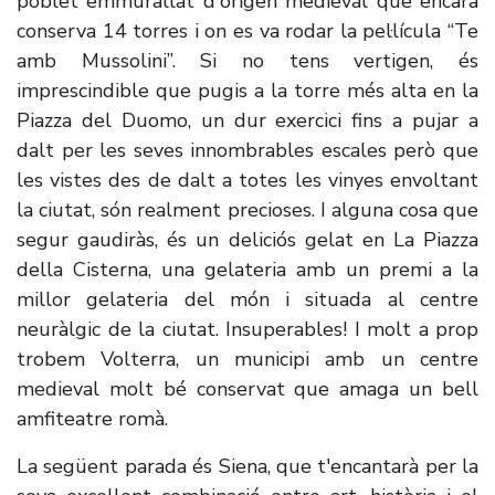
poblet emmurallat d'origen medieval que encara
conserva 14 torres i on es va rodar la pel·lícula “Te
amb Mussolini”. Si no tens vertigen, és
imprescindible que pugis a la torre més alta en la
Piazza del Duomo, un dur exercici fins a pujar a
dalt per les seves innombrables escales però que
les vistes des de dalt a totes les vinyes envoltant
la ciutat, són realment precioses. I alguna cosa que
segur gaudiràs, és un deliciós gelat en La Piazza
della Cisterna, una gelateria amb un premi a la
millor gelateria del món i situada al centre
neuràlgic de la ciutat. Insuperables! I molt a prop
trobem Volterra, un municipi amb un centre
medieval molt bé conservat que amaga un bell
amfiteatre romà.
La següent parada és Siena, que t'encantarà per la