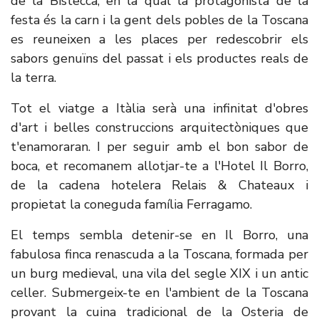
de la Bistecca, en la qual la protagonista de la
festa és la carn i la gent dels pobles de la Toscana
es reuneixen a les places per redescobrir els
sabors genuïns del passat i els productes reals de
la terra.
Tot el viatge a Itàlia serà una infinitat d'obres
d'art i belles construccions arquitectòniques que
t'enamoraran. I per seguir amb el bon sabor de
boca, et recomanem allotjar-te a l'Hotel Il Borro,
de la cadena hotelera Relais & Chateaux i
propietat la coneguda família Ferragamo.
El temps sembla detenir-se en Il Borro, una
fabulosa finca renascuda a la Toscana, formada per
un burg medieval, una vila del segle XIX i un antic
celler. Submergeix-te en l'ambient de la Toscana
provant la cuina tradicional de la Osteria de