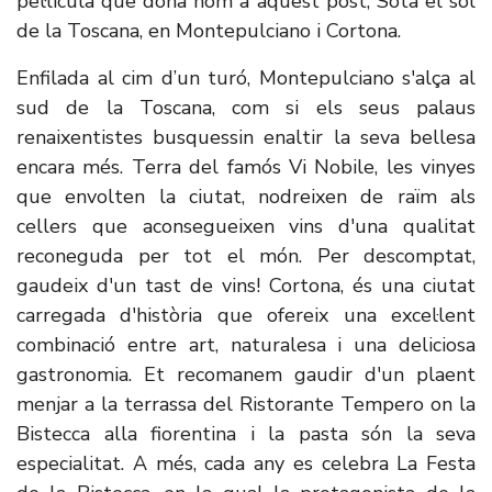
pel·lícula que dóna nom a aquest post, Sota el sol
de la Toscana, en Montepulciano i Cortona.
Enfilada al cim d’un turó, Montepulciano s'alça al
sud de la Toscana, com si els seus palaus
renaixentistes busquessin enaltir la seva bellesa
encara més. Terra del famós Vi Nobile, les vinyes
que envolten la ciutat, nodreixen de raïm als
cellers que aconsegueixen vins d'una qualitat
reconeguda per tot el món. Per descomptat,
gaudeix d'un tast de vins! Cortona, és una ciutat
carregada d'història que ofereix una excel·lent
combinació entre art, naturalesa i una deliciosa
gastronomia. Et recomanem gaudir d'un plaent
menjar a la terrassa del Ristorante Tempero on la
Bistecca alla fiorentina i la pasta són la seva
especialitat. A més, cada any es celebra La Festa